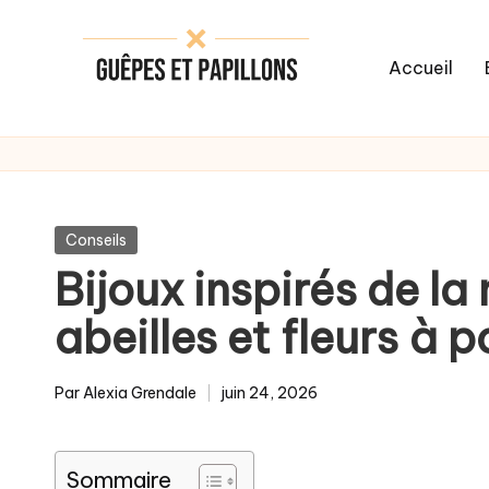
Skip
Accueil
to
content
Posted
Conseils
in
Bijoux inspirés de la 
abeilles et fleurs à 
Par
Alexia Grendale
juin 24, 2026
Posted
by
Sommaire