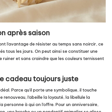
on après saison
ont l’avantage de résister au temps sans noircir, ce
tés tous les jours. On peut ainsi se constituer une
se ruiner et sans craindre que les couleurs ternissent
dée cadeau toujours juste
idéal. Parce qu’il porte une symbolique, il touche
renouveau, l’abeille la loyauté, la libellule la
a personne à qui on l’offre. Pour un anniversaire,
on, une broche ou un pendentif animalier se glisse