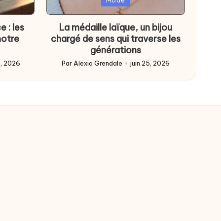
Mode
in
 : les
La médaille laïque, un bijou
notre
chargé de sens qui traverse les
générations
 6, 2026
Par
Alexia Grendale
juin 25, 2026
Posted
by