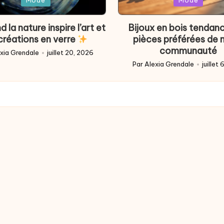
Mode
Mode
in
 la nature inspire l’art et
Bijoux en bois tendance
 créations en verre
pièces préférées de 
communauté
xia Grendale
juillet 20, 2026
d
Par
Alexia Grendale
juillet
Posted
by