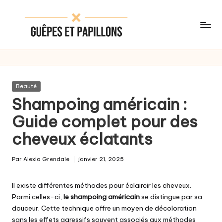
Skip
to
content
Posted
Beauté
in
Shampoing américain :
Guide complet pour des
cheveux éclatants
Par
Alexia Grendale
janvier 21, 2025
Posted
by
Il existe différentes méthodes pour éclaircir les cheveux.
Parmi celles-ci,
le shampoing américain
se distingue par sa
douceur. Cette technique offre un moyen de décoloration
sans les effets agressifs souvent associés aux méthodes